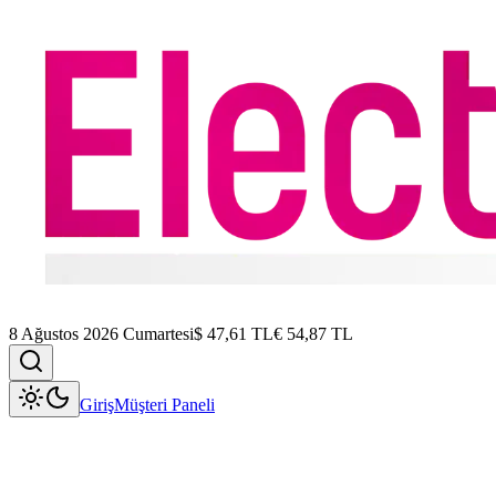
8 Ağustos 2026 Cumartesi
$
47,61
TL
€
54,87
TL
Giriş
Müşteri Paneli