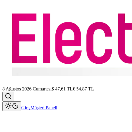
8 Ağustos 2026 Cumartesi
$
47,61
TL
€
54,87
TL
Giriş
Müşteri Paneli