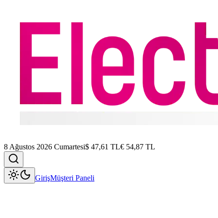
8 Ağustos 2026 Cumartesi
$
47,61
TL
€
54,87
TL
Giriş
Müşteri Paneli