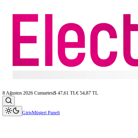
8 Ağustos 2026 Cumartesi
$
47,61
TL
€
54,87
TL
Giriş
Müşteri Paneli